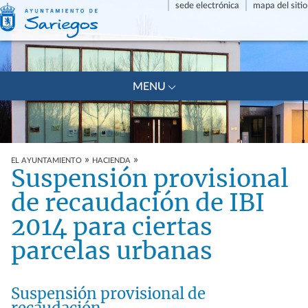
sede electrónica
mapa del sitio
+
MENU
»
»
EL AYUNTAMIENTO
HACIENDA
Suspensión provisional
de recaudación de IBI
2014 para ciertas
parcelas urbanas
Suspensión provisional de